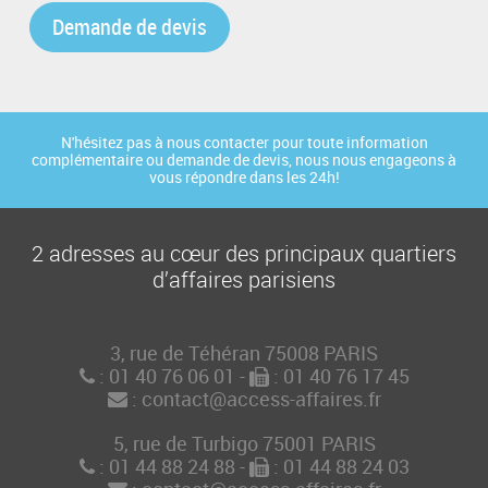
Demande de devis
N'hésitez pas à nous contacter pour toute information
complémentaire ou demande de devis, nous nous engageons à
vous répondre dans les 24h!
2 adresses au cœur des principaux quartiers
d’affaires parisiens
3, rue de Téhéran 75008 PARIS
: 01 40 76 06 01
-
: 01 40 76 17 45
: contact@access-affaires.fr
5, rue de Turbigo 75001 PARIS
: 01 44 88 24 88
-
: 01 44 88 24 03