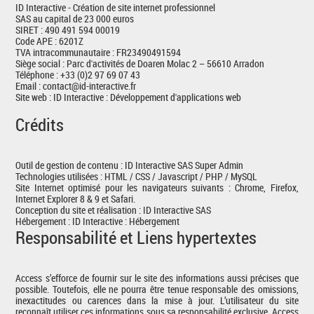
ID Interactive -
Création de site internet professionnel
SAS au capital de 23 000 euros
SIRET : 490 491 594 00019
Code APE : 6201Z
TVA intracommunautaire : FR23490491594
Siège social : Parc d'activités de Doaren Molac 2 – 56610 Arradon
Téléphone : +33 (0)2 97 69 07 43
Email : contact@id-interactive.fr
Site web : ID Interactive :
Développement d'applications web
Crédits
Outil de gestion de contenu : ID Interactive SAS Super Admin
Technologies utilisées : HTML / CSS / Javascript / PHP / MySQL
Site Internet optimisé pour les navigateurs suivants : Chrome, Firefox,
Internet Explorer 8 & 9 et Safari.
Conception du site et réalisation : ID Interactive SAS
Hébergement : ID Interactive : Hébergement
Responsabilité et Liens hypertextes
Access s’efforce de fournir sur le site des informations aussi précises que
possible. Toutefois, elle ne pourra être tenue responsable des omissions,
inexactitudes ou carences dans la mise à jour. L’utilisateur du site
reconnaît utiliser ces informations sous sa responsabilité exclusive. Access