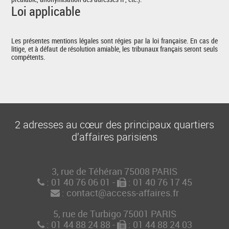
Loi applicable
Les présentes mentions légales sont régies par la loi française. En cas de
litige, et à défaut de résolution amiable, les tribunaux français seront seuls
compétents.
2 adresses au cœur des principaux quartiers
d’affaires parisiens
3, rue de Téhéran 75008 PARIS
: 01 40 76 06 01
-
: 01 40 76 17 45
: contact@access-affaires.fr
5, rue de Turbigo 75001 PARIS
: 01 44 88 24 88
-
: 01 44 88 24 03